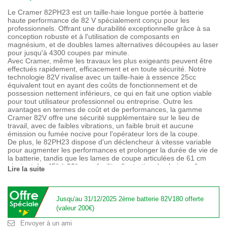
Le Cramer 82PH23 est un taille-haie longue portée à batterie
haute performance de 82 V spécialement conçu pour les
professionnels. Offrant une durabilité exceptionnelle grâce à sa
conception robuste et à l'utilisation de composants en
magnésium, et de doubles lames alternatives découpées au laser
pour jusqu'à 4300 coupes par minute.
Avec Cramer, même les travaux les plus exigeants peuvent être
effectués rapidement, efficacement et en toute sécurité. Notre
technologie 82V rivalise avec un taille-haie à essence 25cc
équivalent tout en ayant des coûts de fonctionnement et de
possession nettement inférieurs, ce qui en fait une option viable
pour tout utilisateur professionnel ou entreprise. Outre les
avantages en termes de coût et de performances, la gamme
Cramer 82V offre une sécurité supplémentaire sur le lieu de
travail, avec de faibles vibrations, un faible bruit et aucune
émission ou fumée nocive pour l'opérateur lors de la coupe.
De plus, le 82PH23 dispose d'un déclencheur à vitesse variable
pour augmenter les performances et prolonger la durée de vie de
la batterie, tandis que les lames de coupe articulées de 61 cm
pivotent de -45° à 90° pour faciliter l'entretien des haies même
Lire la suite
hautes. Dans le cadre de la gamme professionnelle Cramer 82V,
la batterie est interchangeable dans n'importe quelle gamme 82V
des tondeuses à gazon, débroussailleuses, souffleuses et même
des coupeuses électriques. Offrant une batterie pour plusieurs
Jusqu'au 31/12/2025 2ème batterie 82V180 offerte
applications professionnelles.
(valeur 200€)
Livré avec batterie et chargeur.
Envoyer à un ami