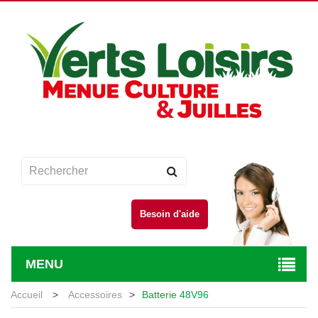
Besoin d'aide
MENU
Accueil
>
Accessoires
>
Batterie 48V96