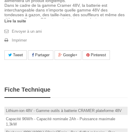
alimentera un produit longtemps.
Dans le cadre de la gamme Cramer 48V, la batterie est
interchangeable dans n'importe quelle gamme 48V des
tondeuses à gazon, des taille-haies, des souffleurs et même des
débroussailleuses. Offrant une batterie pour plusieurs
Lire la suite
applications.
Envoyer à un ami
Imprimer
Tweet
Partager
Google+
Pinterest
Fiche Technique
Lithium-ion 48V - Gamme outils à batterie CRAMER plateforme 48V
Capacité 96W/h - Capacité nominale 2Ah - Puissance maximale
1,3kW