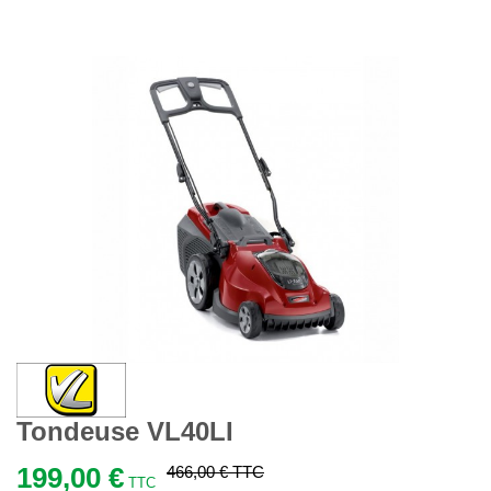
Tondeuse VL40LI
199,00 €
466,00 €
TTC
TTC