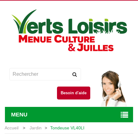
Besoin d'aide
MENU
Accueil
>
Jardin
>
Tondeuse VL40LI