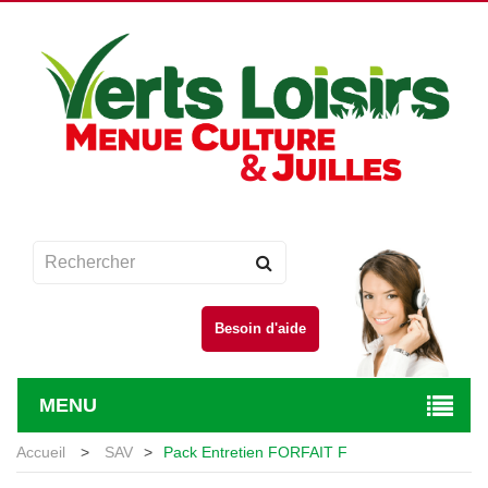
Besoin d'aide
MENU
Accueil
>
SAV
>
Pack Entretien FORFAIT F