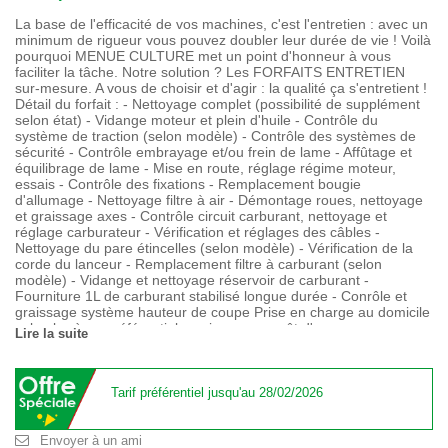
La base de l'efficacité de vos machines, c'est l'entretien : avec un
minimum de rigueur vous pouvez doubler leur durée de vie ! Voilà
pourquoi MENUE CULTURE met un point d'honneur à vous
faciliter la tâche. Notre solution ? Les FORFAITS ENTRETIEN
sur-mesure. A vous de choisir et d'agir : la qualité ça s'entretient !
Détail du forfait : - Nettoyage complet (possibilité de supplément
selon état) - Vidange moteur et plein d'huile - Contrôle du
système de traction (selon modèle) - Contrôle des systèmes de
sécurité - Contrôle embrayage et/ou frein de lame - Affûtage et
équilibrage de lame - Mise en route, réglage régime moteur,
essais - Contrôle des fixations - Remplacement bougie
d'allumage - Nettoyage filtre à air - Démontage roues, nettoyage
et graissage axes - Contrôle circuit carburant, nettoyage et
réglage carburateur - Vérification et réglages des câbles -
Nettoyage du pare étincelles (selon modèle) - Vérification de la
corde du lanceur - Remplacement filtre à carburant (selon
modèle) - Vidange et nettoyage réservoir de carburant -
Fourniture 1L de carburant stabilisé longue durée - Conrôle et
graissage système hauteur de coupe Prise en charge au domicile
selon barème préférentiel en vigueur ou prêt d'une remorque
Lire la suite
Tarif préférentiel jusqu'au 28/02/2026
Envoyer à un ami