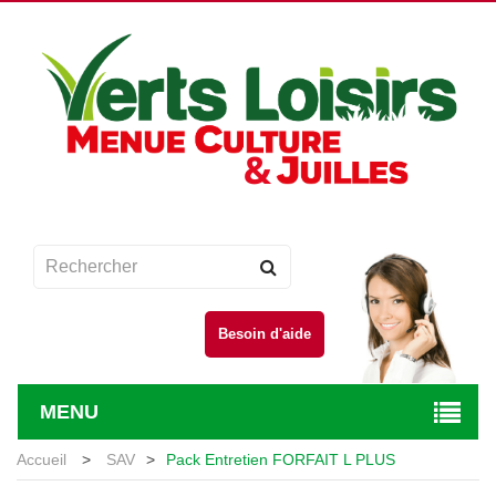
Besoin d'aide
MENU
Accueil
>
SAV
>
Pack Entretien FORFAIT L PLUS