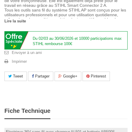
de votre tronçonneuse. Elle est également déjà prête pour le
travail en réseau grâce au STIHL Smart Connector 2 A.
Tous les outils sans fil du système STIHL AP sont conçus pour les
utilisateurs professionnels et pour une utilisation quotidienne,
même dans des conditions météorologiques défavorables. La
Lire la suite
protection contre les projections d'eau a fait ses preuves lors de
tests et a été certifié selon la classe de protection IPX4.
Livrée avec batterie AP500S et chargeur AL501.
Les batteries et chargeurs compatibles peuvent servir pour les
Du 02/03 au 30/06/2026 et 10000 participations max
autres produits à batterie de la gamme d'outils à batterie AP
STIHL rembourse 100€
STIHL.
Envoyer à un ami
Imprimer
Tweet
Partager
Google+
Pinterest
Fiche Technique
Electrique 36V sans fil avec chargeur AL501 et batterie AP500S