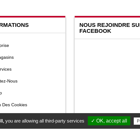
RMATIONS
NOUS REJOINDRE SU
FACEBOOK
prise
gasins
rvices
tez-Nous
p
n Des Cookies
l,
you are allowing all third-party services
✓ OK, accept all
P