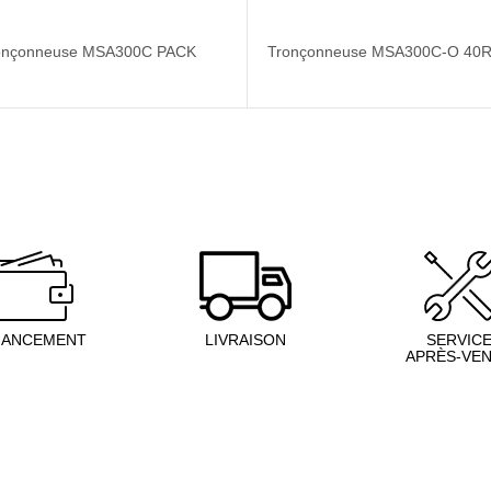
onçonneuse MSA300C PACK
Tronçonneuse MSA300C-O 40RL
NANCEMENT
LIVRAISON
SERVIC
APRÈS-VE