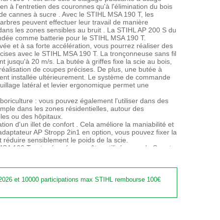
ien à l'entretien des couronnes qu'à l'élimination du bois
de cannes à sucre . Avec le STIHL MSA 190 T, les
 arbres peuvent effectuer leur travail de manière
ans les zones sensibles au bruit . La STIHL AP 200 S du
dée comme batterie pour le STIHL MSA 190 T.
ée et à sa forte accélération, vous pourrez réaliser des
cises avec le STIHL MSA 190 T. La tronçonneuse sans fil
nt jusqu'à 20 m/s. La butée à griffes fixe la scie au bois,
a réalisation de coupes précises. De plus, une butée à
ement installée ultérieurement. Le système de commande
illage latéral et levier ergonomique permet une
boriculture : vous pouvez également l'utiliser dans des
emple dans les zones résidentielles, autour des
les ou des hôpitaux.
tion d'un illet de confort . Cela améliore la maniabilité et
adaptateur AP Stropp 2in1 en option, vous pouvez fixer la
t réduire sensiblement le poids de la scie.
SA 190 T est préparée pour être utilisée avec le Smart
transmet ensuite les données de l'appareil via Bluetooth
aux informations importantes sur l'état de l'appareil via
 vie de la batterie STIHL et des temps de charge, vous
2026 et 10000 participations max STIHL rembourse 100€
s pouvez travailler avec votre scie d'élagage sans fil
mps la batterie utilisée met à se charger.
ème STIHL AP sont conçus pour des applications
lisation quotidienne, même dans des conditions
st pourquoi ils ont testé la protection contre les