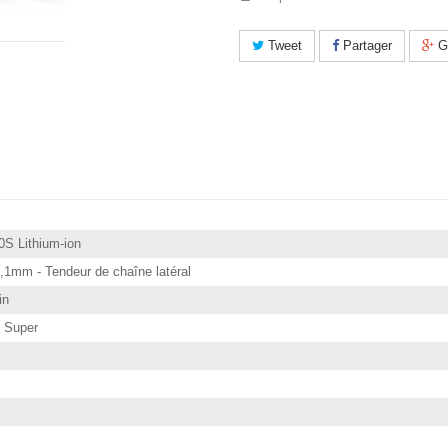
projections d'eau. L'efficacité es
projections d'eau s'appuie entre
Livrée avec batterie AP200S et 
Tweet
Partager
G
Les batteries et chargeurs compat
de la gamme d'outils à batterie 
Avertissement : Cette tronçonneu
à l'élagage. Une utilisation sans
graves.
0S Lithium-ion
,1mm - Tendeur de chaîne latéral
in
p Super