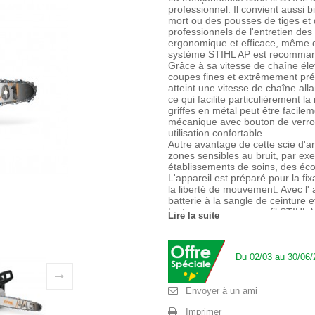
professionnel. Il convient aussi b
mort ou des pousses de tiges et 
professionnels de l'entretien des
ergonomique et efficace, même d
système STIHL AP est recomman
Grâce à sa vitesse de chaîne élev
coupes fines et extrêmement pré
atteint une vitesse de chaîne alla
ce qui facilite particulièrement l
griffes en métal peut être facil
mécanique avec bouton de verrou
utilisation confortable.
Autre avantage de cette scie d'ar
zones sensibles au bruit, par ex
établissements de soins, des éco
L'appareil est préparé pour la fixa
la liberté de mouvement. Avec l' 
batterie à la sangle de ceinture e
La tronçonneuse sans fil STIHL M
Lire la suite
Connector . Le STIHL MSA 190 T 
® afin que vous puissiez accéder 
un smartphone ou une tablette.
Dans notre aperçu de la durée de
Du 02/03 au 30/06/
pouvez voir combien de temps vou
STIHL MSA 190 T et combien de te
Tous les outils sans fil du syst
Envoyer à un ami
professionnelles et pour une uti
Imprimer
météorologiques défavorables. C'e