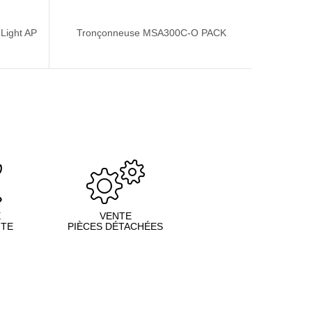
ight AP
Tronçonneuse MSA300C-O PACK
Tronç
E
VENTE
NTE
PIÈCES DÉTACHÉES