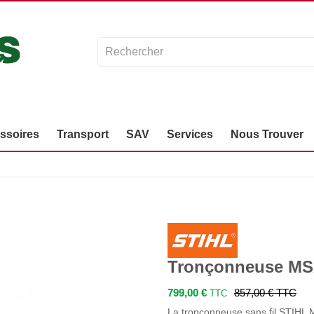
ssoires
Transport
SAV
Services
Nous Trouver
Tronçonneuse M
799,00 €
857,00 €
TTC
TTC
La tronçonneuse sans fil STIHL 