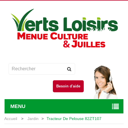
Besoin d'aide
MENU
Accueil
>
Jardin
>
Tracteur De Pelouse 82ZT107