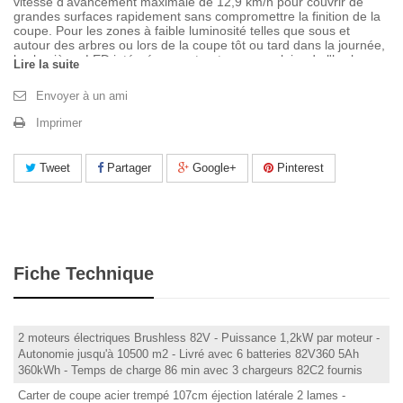
vitesse d'avancement maximale de 12,9 km/h pour couvrir de
grandes surfaces rapidement sans compromettre la finition de la
coupe. Pour les zones à faible luminosité telles que sous et
autour des arbres ou lors de la coupe tôt ou tard dans la journée,
les lumières LED intégrées montrent une vue claire de l'herbe
Lire la suite
devant vous.
La sécurité, le confort et la visibilité sont tous offerts grâce au
Envoyer à un ami
siège entièrement réglable à dossier haut et à la position
surélevée pour une vue dégagée pendant le fonctionnement.
Imprimer
Notre technologie 82V rivalise avec un zéro tour à essence
TBCcc équivalent tout en ayant des coûts de fonctionnement et
de possession nettement inférieurs, ce qui en fait une option
Tweet
Partager
Google+
Pinterest
viable pour les propriétaires de jardin ambitieux, ou même pour
les paysagistes professionnels. Outre les avantages en termes de
coût et de performances, la gamme Cramer 82V offre une
sécurité supplémentaire sur le lieu de travail, avec de faibles
vibrations, un faible bruit et aucune émission ou fumée nocive
pour l'opérateur lors de la tonte.
Dans le cadre de la gamme Cramer 82V, la batterie est
Fiche Technique
interchangeable dans n'importe quelle gamme 82V des
tondeuses à gazon, des taille-haies, des souffleurs et même des
tronçonneuses. Offrant une batterie pour toute application
professionnelle.
2 moteurs électriques Brushless 82V - Puissance 1,2kW par moteur -
Autonomie jusqu'à 10500 m2 - Livré avec 6 batteries 82V360 5Ah
360kWh - Temps de charge 86 min avec 3 chargeurs 82C2 fournis
Carter de coupe acier trempé 107cm éjection latérale 2 lames -